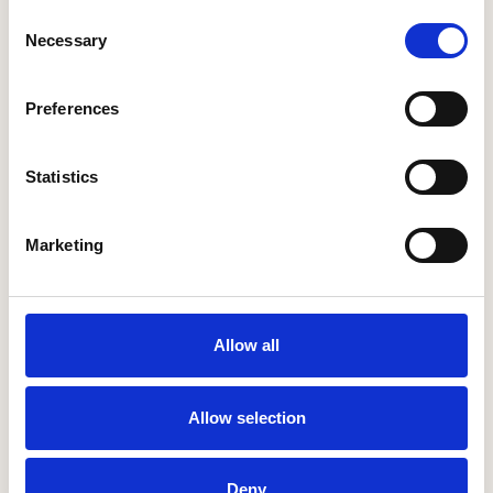
Consent
Ui, knolselderij, knol
selderij
, wortel, rode wijn
Necessary
Selection
Knoflook, blad
selderij
, tomatenpuree, tijm,
rozemarijn, laurier, peperkorrels.
Preferences
Voedingswaarden
Energie: 435 kJ / 103 kcal.
Statistics
Vet: 0,6g,
waarvan verzadigd 0,3g
Koolhydraten: 4,9 g,
Marketing
waarvan suikers 4,4g
Eiwit: 18,4g.
Zout: 0,65g.
Allow all
Praktisch
Allow selection
Klaar voor gebruik. Geen water nodig.
Direct inzetbaar als saus of als basis voor je
eigen afwerking.
Ongeopend 18 maanden houdbaar op
Deny