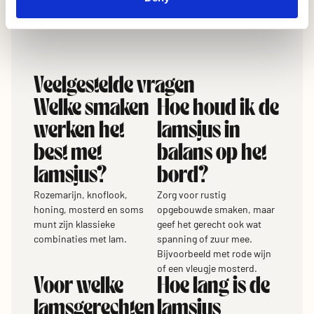
kamertemperatuur.
Veelgestelde vragen
Welke smaken
Hoe houd ik de
werken het
lamsjus in
best met
balans op het
lamsjus?
bord?
Rozemarijn, knoflook,
Zorg voor rustig
honing, mosterd en soms
opgebouwde smaken, maar
munt zijn klassieke
geef het gerecht ook wat
combinaties met lam.
spanning of zuur mee.
Bijvoorbeeld met rode wijn
of een vleugje mosterd.
Voor welke
Hoe lang is de
lamsgerechten
lamsjus