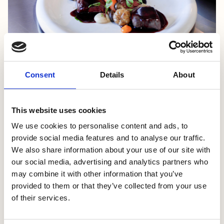
Consent
Details
About
Productspecificaties wildjus
Diepte en body
This website uses cookies
We use cookies to personalise content and ads, to
3 dagen bereidingstijd.
provide social media features and to analyse our traffic.
Beenderen trekken tot 2 dagen in water en wijn.
We also share information about your use of our site with
Verse groenten koken 2 uur mee.
our social media, advertising and analytics partners who
Gezeefd en de hele nacht gereduceerd tot een
may combine it with other information that you’ve
diepe jus met body en karakter.
provided to them or that they’ve collected from your use
of their services.
Ingrediënten
Water, lamsbeenderen